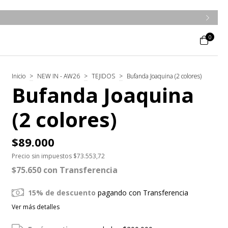
0
Inicio
>
NEW IN - AW26
>
TEJIDOS
>
Bufanda Joaquina (2 colores)
Bufanda Joaquina
(2 colores)
$89.000
Precio sin impuestos
$73.553,72
$75.650
con
Transferencia
15% de descuento
pagando con Transferencia
Ver más detalles