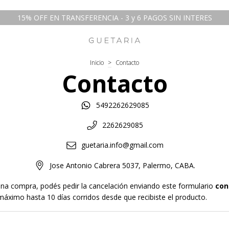
15% OFF EN TRANSFERENCIA - 3 y 6 PAGOS SIN INTERES
Inicio
>
Contacto
Contacto
5492262629085
2262629085
guetaria.info@gmail.com
Jose Antonio Cabrera 5037, Palermo, CABA.
 una compra, podés pedir la cancelación enviando este formulario
con
ximo hasta 10 días corridos desde que recibiste el producto.