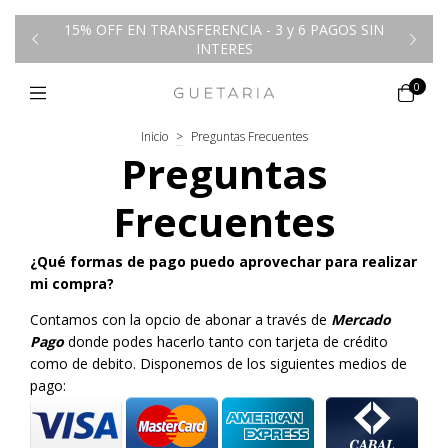
15% OFF EN TRANSFERENCIA - 3 y 6 PAGOS SIN
00
E
INTERES
0
Inicio
>
Preguntas Frecuentes
Preguntas
Frecuentes
¿Qué formas de pago puedo aprovechar para realizar
mi compra?
Contamos con la opcio de abonar a través de
Mercado
Pago
donde podes hacerlo tanto con tarjeta de crédito
como de debito. Disponemos de los siguientes medios de
pago: