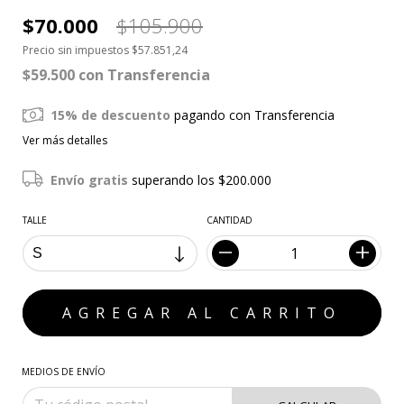
$70.000
$105.900
Precio sin impuestos
$57.851,24
$59.500
con
Transferencia
15% de descuento
pagando con Transferencia
Ver más detalles
Envío gratis
superando los
$200.000
TALLE
CANTIDAD
MEDIOS DE ENVÍO