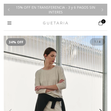
15% OFF EN TRANSFERENCIA - 3 y 6 PAGOS SIN
00
E
INTERES
0
34
%
OFF
1
/
4