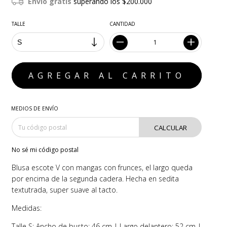
Envío gratis
superando los
$200.000
TALLE
CANTIDAD
MEDIOS DE ENVÍO
CALCULAR
No sé mi código postal
Blusa escote V con mangas con frunces, el largo queda
por encima de la segunda cadera. Hecha en sedita
textutrada, super suave al tacto.
Medidas:
Talle S: Ancho de busto: 46 cm | Largo delantero: 52 cm |