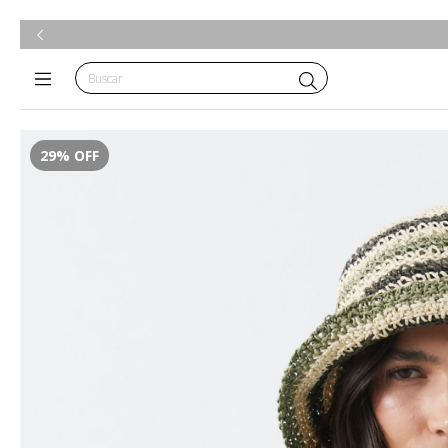
29
%
OFF