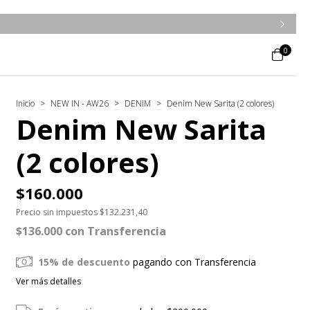
0
Inicio
>
NEW IN - AW26
>
DENIM
>
Denim New Sarita (2 colores)
Denim New Sarita
(2 colores)
$160.000
Precio sin impuestos
$132.231,40
$136.000
con
Transferencia
15% de descuento
pagando con Transferencia
Ver más detalles