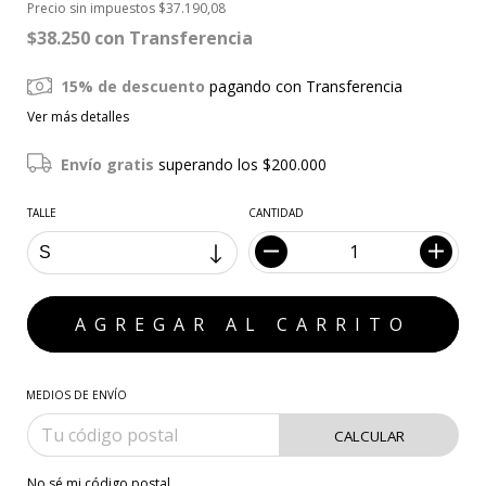
Precio sin impuestos
$37.190,08
$38.250
con
Transferencia
15% de descuento
pagando con Transferencia
Ver más detalles
Envío gratis
superando los
$200.000
TALLE
CANTIDAD
MEDIOS DE ENVÍO
CALCULAR
No sé mi código postal